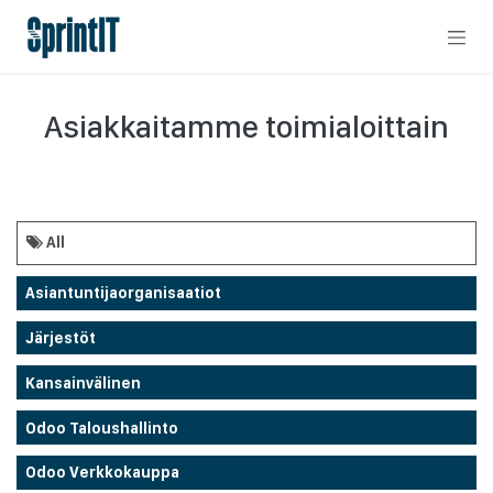
Skip to Content
Asiakkaitamme toimialoittain
All
Asiantuntijaorganisaatiot
Järjestöt
Kansainvälinen
Odoo Taloushallinto
Odoo Verkkokauppa