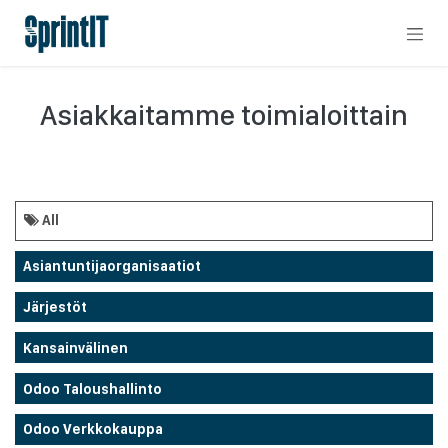
Skip to Content
Asiakkaitamme toimialoittain
All
Asiantuntijaorganisaatiot
Järjestöt
Kansainvälinen
Odoo Taloushallinto
Odoo Verkkokauppa