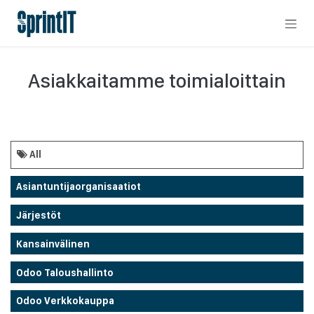
Skip to Content
Asiakkaitamme toimialoittain
All
Asiantuntijaorganisaatiot
Järjestöt
Kansainvälinen
Odoo Taloushallinto
Odoo Verkkokauppa