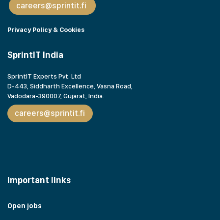
careers@sprintit.fi
Privacy Policy & Cookies
SprintIT India
SprintIT Experts Pvt. Ltd
D-443, Siddharth Excellence, Vasna Road,
Vadodara-390007, Gujarat,
India.
careers@sprintit.fi
Important links
Open jobs