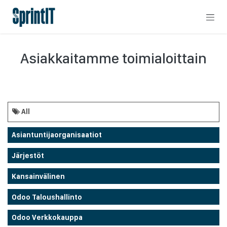
Skip to Content
Asiakkaitamme toimialoittain
All
Asiantuntijaorganisaatiot
Järjestöt
Kansainvälinen
Odoo Taloushallinto
Odoo Verkkokauppa