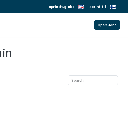
sprintit.global
sprintit.fi
Open Jobs
ain