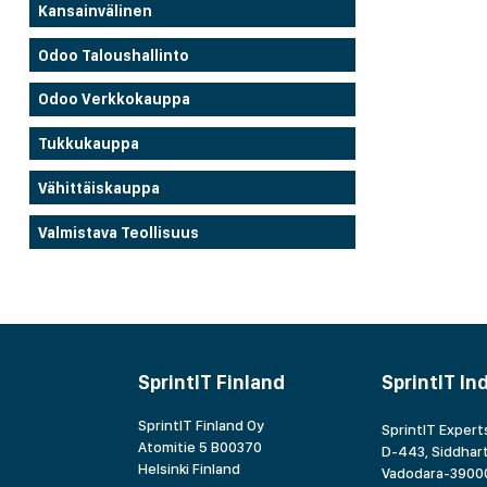
Kansainvälinen
Odoo Taloushallinto
Odoo Verkkokauppa
Tukkukauppa
Vähittäiskauppa
Valmistava Teollisuus
SprintIT Finland
SprintIT In
SprintIT Finland Oy
SprintIT Experts
Atomitie 5 B00370
D-443, Siddhart
Helsinki Finland
Vadodara-39000