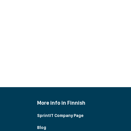
More info in Finnish
SprintIT Company Page
Blog