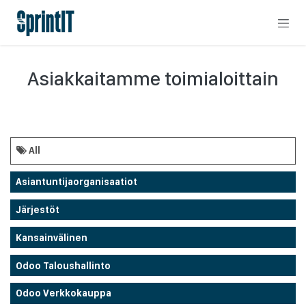
Skip to Content
Asiakkaitamme toimialoittain
All
Asiantuntijaorganisaatiot
Järjestöt
Kansainvälinen
Odoo Taloushallinto
Odoo Verkkokauppa