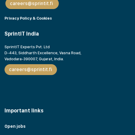
careers@sprintit.fi
Privacy Policy & Cookies
SprintIT India
SprintIT Experts Pvt. Ltd
D-443, Siddharth Excellence, Vasna Road,
Vadodara-390007, Gujarat,
India.
careers@sprintit.fi
Important links
Open jobs