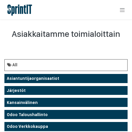
Skip to Content
Asiakkaitamme toimialoittain
All
Asiantuntijaorganisaatiot
Järjestöt
Kansainvälinen
Odoo Taloushallinto
Odoo Verkkokauppa