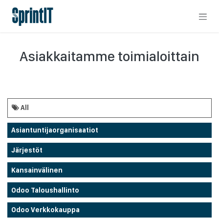
Skip to Content
Asiakkaitamme toimialoittain
All
Asiantuntijaorganisaatiot
Järjestöt
Kansainvälinen
Odoo Taloushallinto
Odoo Verkkokauppa