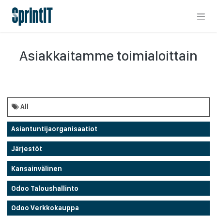
Skip to Content
Asiakkaitamme toimialoittain
All
Asiantuntijaorganisaatiot
Järjestöt
Kansainvälinen
Odoo Taloushallinto
Odoo Verkkokauppa