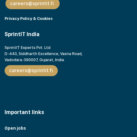
careers@sprintit.fi
Privacy Policy & Cookies
SprintIT India
SprintIT Experts Pvt. Ltd
D-443, Siddharth Excellence, Vasna Road,
Vadodara-390007, Gujarat,
India.
careers@sprintit.fi
Important links
Open jobs