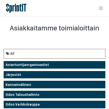
Skip to Content
Asiakkaitamme toimialoittain
All
Asiantuntijaorganisaatiot
Järjestöt
Kansainvälinen
Odoo Taloushallinto
Odoo Verkkokauppa