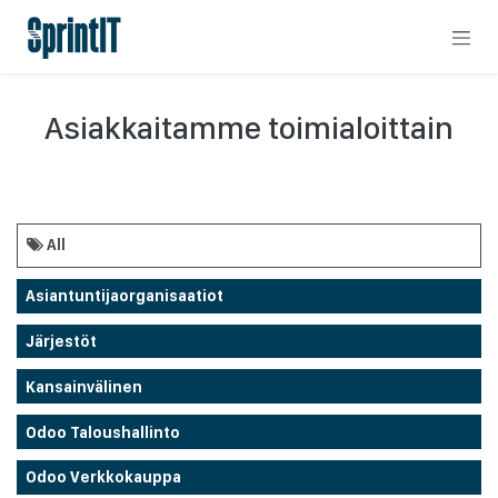
Skip to Content
Asiakkaitamme toimialoittain
All
Asiantuntijaorganisaatiot
Järjestöt
Kansainvälinen
Odoo Taloushallinto
Odoo Verkkokauppa