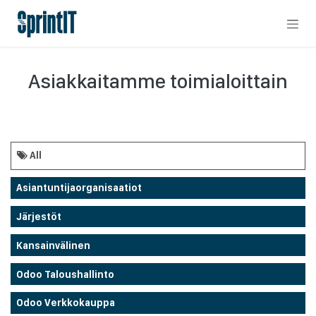
Skip to Content
Asiakkaitamme toimialoittain
All
Asiantuntijaorganisaatiot
Järjestöt
Kansainvälinen
Odoo Taloushallinto
Odoo Verkkokauppa