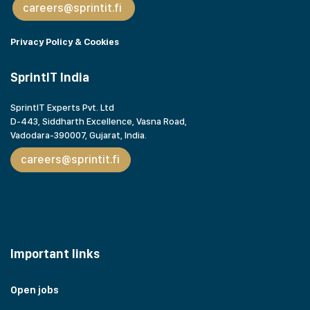
careers@sprintit.fi
Privacy Policy & Cookies
SprintIT India
SprintIT Experts Pvt. Ltd
D-443, Siddharth Excellence, Vasna Road,
Vadodara-390007, Gujarat,
India.
careers@sprintit.fi
Important links
Open jobs