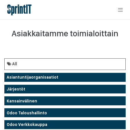
Skip to Content
Asiakkaitamme toimialoittain
All
Asiantuntijaorganisaatiot
Järjestöt
Kansainvälinen
Odoo Taloushallinto
Odoo Verkkokauppa