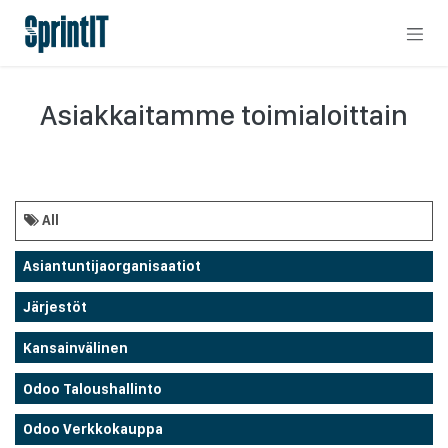
Skip to Content
Asiakkaitamme toimialoittain
All
Asiantuntijaorganisaatiot
Järjestöt
Kansainvälinen
Odoo Taloushallinto
Odoo Verkkokauppa