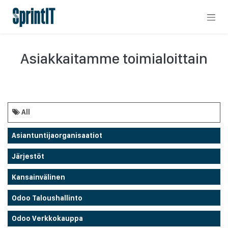
Skip to Content
Asiakkaitamme toimialoittain
All
Asiantuntijaorganisaatiot
Järjestöt
Kansainvälinen
Odoo Taloushallinto
Odoo Verkkokauppa