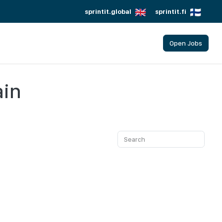
sprintit.global
sprintit.fi
Open Jobs
ain