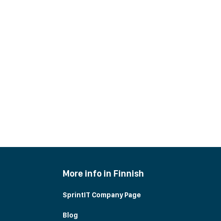
More info in Finnish
SprintIT Company Page
Blog