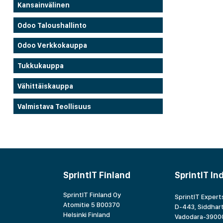
Kansainvälinen
Odoo Taloushallinto
Odoo Verkkokauppa
Tukkukauppa
Vähittäiskauppa
Valmistava Teollisuus
SprintIT Finland
SprintIT In
SprintIT Finland Oy
SprintIT Experts
Atomitie 5 B00370
D-443, Siddhart
Helsinki Finland
Vadodara-39000