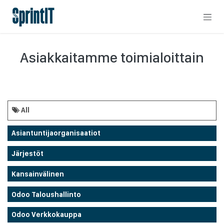
Skip to Content
Asiakkaitamme toimialoittain
All
Asiantuntijaorganisaatiot
Järjestöt
Kansainvälinen
Odoo Taloushallinto
Odoo Verkkokauppa