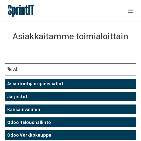
Skip to Content
Asiakkaitamme toimialoittain
All
Asiantuntijaorganisaatiot
Järjestöt
Kansainvälinen
Odoo Taloushallinto
Odoo Verkkokauppa