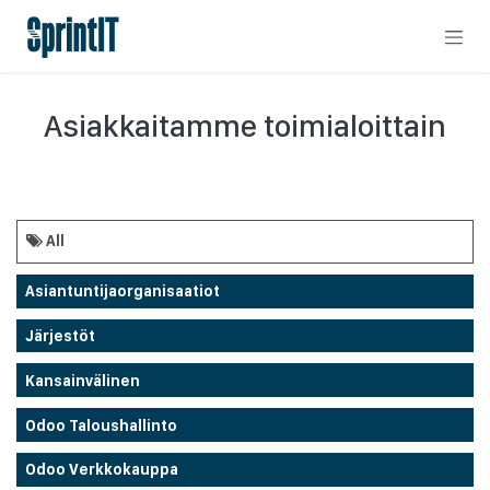
Skip to Content
Asiakkaitamme toimialoittain
All
Asiantuntijaorganisaatiot
Järjestöt
Kansainvälinen
Odoo Taloushallinto
Odoo Verkkokauppa