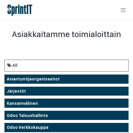
Skip to Content
Asiakkaitamme toimialoittain
All
Asiantuntijaorganisaatiot
Järjestöt
Kansainvälinen
Odoo Taloushallinto
Odoo Verkkokauppa