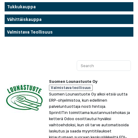
Tukkukauppa
Vähittäiskauppa
Valmistava Teollisuus
Suomen Lounastuote Oy
Valmistava teollisuus
Suomen Lounastuote Oy alkoi etsiä uutta
ERP-ohjelmistoa, kun edellinen
palveluntuottaja nosti hintoja.
SprintITin toimittama kustannustehokas ja
ketterä Odoo osoittautui hyväksi
vaihtoehdoksi, kun oli tarve automatisoida
laskutus ja saada myyntitilaukset
kirjautumaan suoraan keskusliikkeiltä EDI-