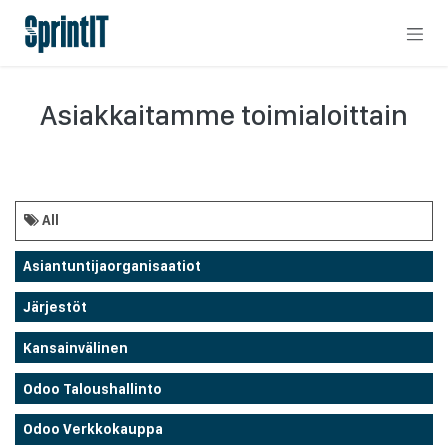
Skip to Content
Asiakkaitamme toimialoittain
All
Asiantuntijaorganisaatiot
Järjestöt
Kansainvälinen
Odoo Taloushallinto
Odoo Verkkokauppa