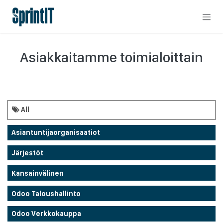
Skip to Content
Asiakkaitamme toimialoittain
All
Asiantuntijaorganisaatiot
Järjestöt
Kansainvälinen
Odoo Taloushallinto
Odoo Verkkokauppa