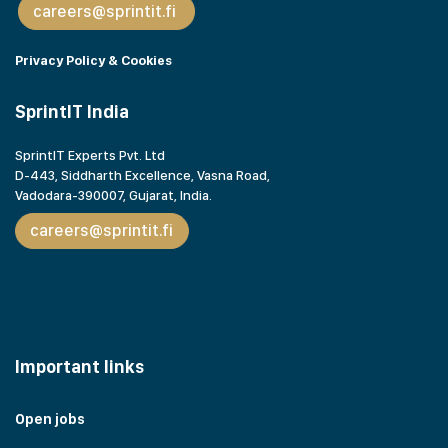
careers@sprintit.fi
Privacy Policy & Cookies
SprintIT India
SprintIT Experts Pvt. Ltd
D-443, Siddharth Excellence, Vasna Road,
Vadodara-390007, Gujarat,
India.
careers@sprintit.fi
Important links
Open jobs