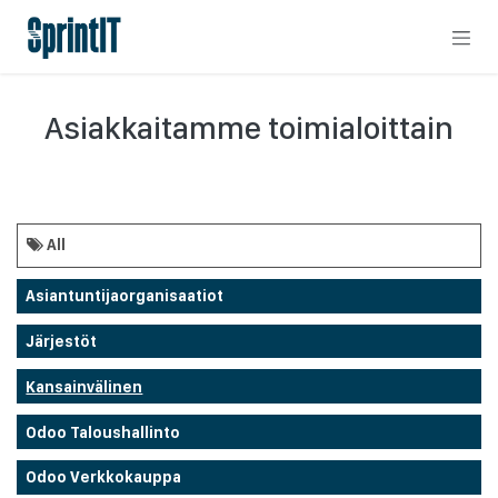
Skip to Content
Asiakkaitamme toimialoittain
All
Asiantuntijaorganisaatiot
Järjestöt
Kansainvälinen
Odoo Taloushallinto
Odoo Verkkokauppa