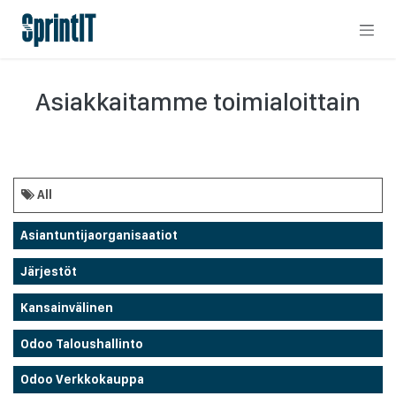
Skip to Content
Asiakkaitamme toimialoittain
All
Asiantuntijaorganisaatiot
Järjestöt
Kansainvälinen
Odoo Taloushallinto
Odoo Verkkokauppa