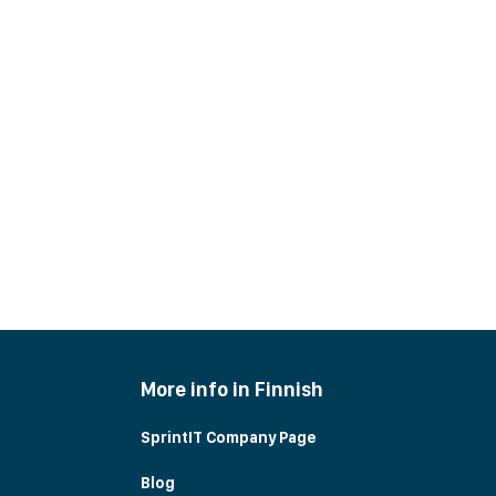
More info in Finnish
SprintIT Company Page
Blog