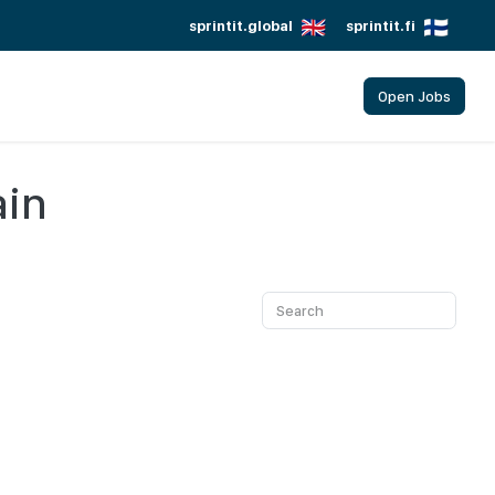
sprintit.global
sprintit.fi
Open Jobs
ain