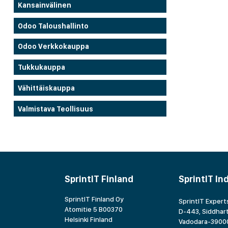
Kansainvälinen
Odoo Taloushallinto
Odoo Verkkokauppa
Tukkukauppa
Vähittäiskauppa
Valmistava Teollisuus
SprintIT Finland
SprintIT In
SprintIT Finland Oy
SprintIT Experts
Atomitie 5 B00370
D-443, Siddhart
Helsinki Finland
Vadodara-39000