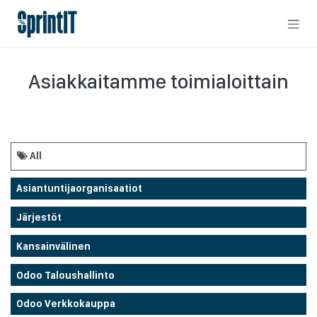
Skip to Content
Asiakkaitamme toimialoittain
All
Asiantuntijaorganisaatiot
Järjestöt
Kansainvälinen
Odoo Taloushallinto
Odoo Verkkokauppa