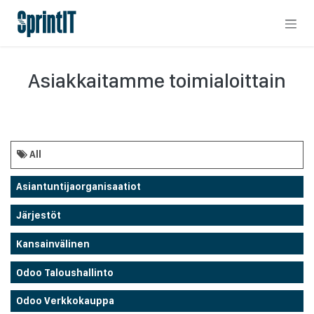
Skip to Content
Asiakkaitamme toimialoittain
All
Asiantuntijaorganisaatiot
Järjestöt
Kansainvälinen
Odoo Taloushallinto
Odoo Verkkokauppa