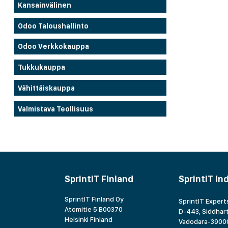
Kansainvälinen
Odoo Taloushallinto
Odoo Verkkokauppa
Tukkukauppa
Vähittäiskauppa
Valmistava Teollisuus
SprintIT Finland
SprintIT In
SprintIT Finland Oy
SprintIT Experts
Atomitie 5 B00370
D-443, Siddhart
Helsinki Finland
Vadodara-39000