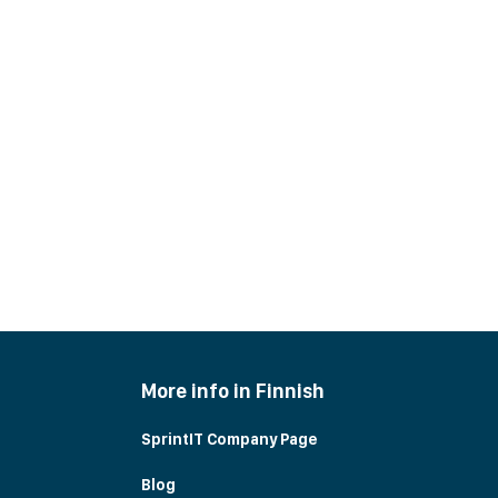
More info in Finnish
SprintIT Company Page
Blog