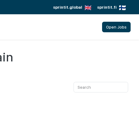
sprintit.global
sprintit.fi
Open Jobs
ain