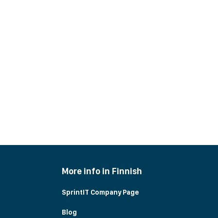
More info in Finnish
SprintIT Company Page
Blog