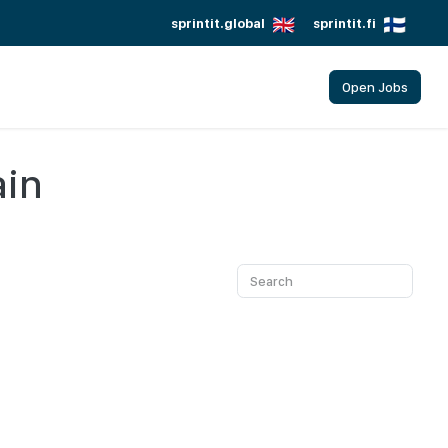
sprintit.global
sprintit.fi
Open Jobs
ain