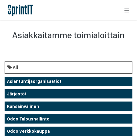
Skip to Content
Asiakkaitamme toimialoittain
All
Asiantuntijaorganisaatiot
Järjestöt
Kansainvälinen
Odoo Taloushallinto
Odoo Verkkokauppa