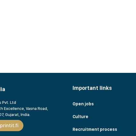
Important links
dia
 Pvt. Ltd
Open jobs
h Excellence, Vasna Road,
7, Gujarat,
India.
Culture
rintit.fi
Recruitment process