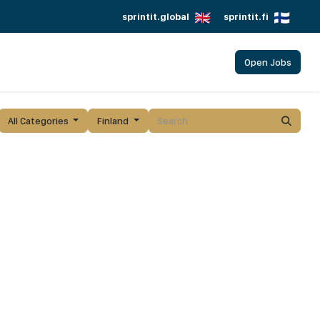
sprintit.global
sprintit.fi
Open Jobs
All Categories
Finland