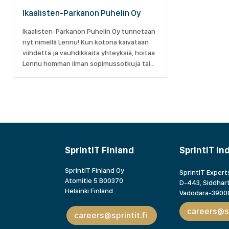
Ikaalisten-Parkanon Puhelin Oy
Ikaalisten-Parkanon Puhelin Oy tunnetaan
nyt nimellä Lennu! Kun kotona kaivataan
viihdettä ja vauhdikkaita yhteyksiä, hoitaa
Lennu homman ilman sopimussotkuja tai
asennusmurheita. Kun töissä tarvitaan
digikumppania, auttaa Lennu sopivilla
palveluilla.
SprintIT Finland
SprintIT In
SprintIT Finland Oy
SprintIT Experts
Atomitie 5 B00370
D-443, Siddhart
Helsinki Finland
Vadodara-39000
careers@sp
careers@sprintit.fi