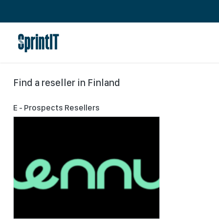
Skip to Content
Home
Open Jobs
Sprinter Community
Find a reseller
in Finland
E - Prospects
Resellers